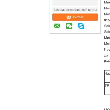
Мик
Мот
Мот
контакт
чер
Sak
Sak
Мик
Мот
Пре
Дат
Каб
На
TE
МО