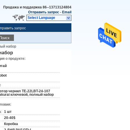
Продажа и поддержка
86--13713124804
Отправить запрос
-
Email
Select Language
править запрос
Поиск
ный набор
 набор
я о продукте:
итай
obot
c
отор чернил TE-22LBT-24-107
akurai ключевой, полный набор
словия:
:
1 шт
20-40$
Коробка