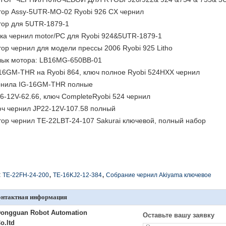
ор Assy-5UTR-MO-02 Ryobi 926 CX чернил
ор для 5UTR-1879-1
ка чернил motor/PC для Ryobi 924&5UTR-1879-1
ор чернил для модели прессы 2006 Ryobi 925 Litho
ык мотора: LB16MG-650BB-01
16GM-THR на Ryobi 864, ключ полное Ryobi 524HXX чернил
нила IG-16GM-THR полные
6-12V-62.66, ключ CompleteRyobi 524 чернил
ч чернил JP22-12V-107.58 полный
ор чернил TE-22LBT-24-107 Sakurai ключевой, полный набор
,
,
:
TE-22FH-24-200
TE-16KJ2-12-384
Собрание чернил Akiyama ключевое
онтактная информация
ongguan Robot Automation
Оставьте вашу заявку
o.ltd