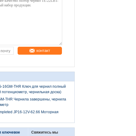
контакт
G-16GM-THR Ключ для чернил полный
 потенциометр, чернильная доска)
6GM-THR Чернила завершены, чернила
ометр
ompleted JP16-12V-62.66 Моторная
л ключевое
Свяжитесь мы