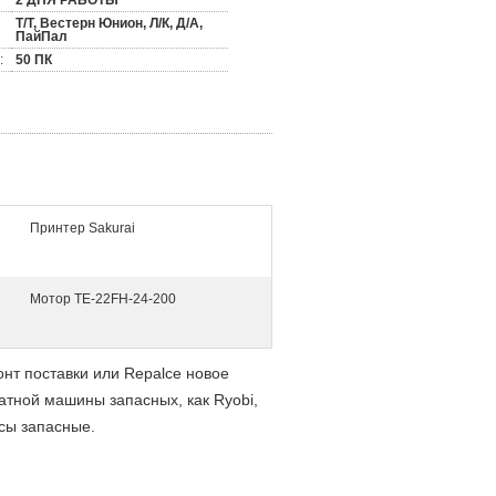
2 ДНЯ РАБОТЫ
Т/Т, Вестерн Юнион, Л/К, Д/А,
ПайПал
:
50 ПК
Принтер Sakurai
Мотор TE-22FH-24-200
нт поставки или Repalce новое
тной машины запасных, как Ryobi,
ссы запасные.