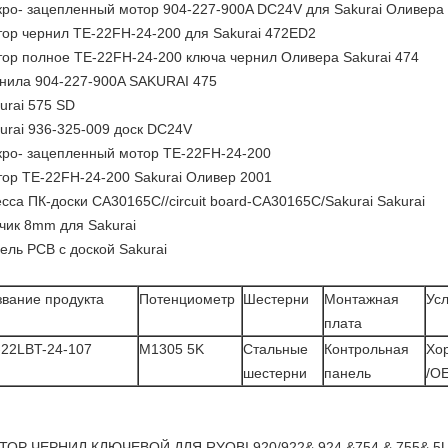
ро- зацепленный мотор 904-227-900A DC24V для Sakurai Оливера 
ор чернил TE-22FH-24-200 для Sakurai 472ED2
ор полное TE-22FH-24-200 ключа чернил Оливера Sakurai 474
нила 904-227-900A SAKURAI 475
urai 575 SD
urai 936-325-009 доск DC24V
ро- зацепленный мотор TE-22FH-24-200
ор TE-22FH-24-200 Sakurai Оливер 2001
сса ПК-доски CA30165C//circuit board-CA30165C/Sakurai Sakurai
чик 8mm для Sakurai
ель PCB с доской Sakurai
звание продукта
Потенциометр
Шестерни
Монтажная
Ус
плата
-22LBT-24-107
M1305 5K
Стальные
Контрольная
Хо
шестерни
панель
/O
ТОР ЧЕРНИЛ КЛЮЧЕВОЙ ДЛЯ RYOBI 920/922& 924 &754 & 755& 5