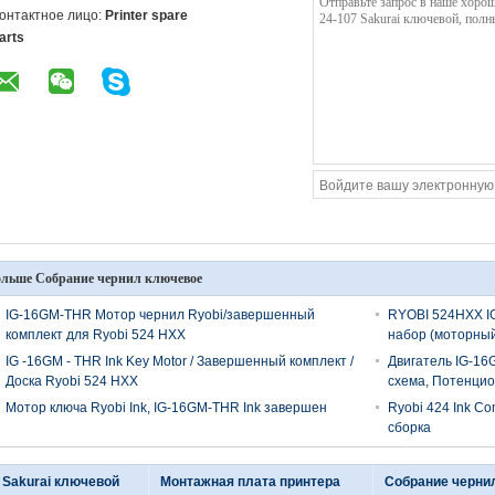
онтактное лицо:
Printer spare
arts
льше Собрание чернил ключевое
IG-16GM-THR Мотор чернил Ryobi/завершенный
RYOBI 524HXX I
комплект для Ryobi 524 HXX
набор (моторный
IG -16GM - THR Ink Key Motor / Завершенный комплект /
Двигатель IG-1
Доска Ryobi 524 HXX
схема, Потенци
Мотор ключа Ryobi Ink, IG-16GM-THR Ink завершен
Ryobi 424 Ink C
сборка
 Sakurai ключевой
Монтажная плата принтера
Собрание черни