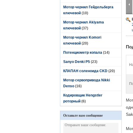
Мотор чернил Гейдельберга
ключевой
(10)
Мотор чернил Akiyama
ключевой
(37)
Мотор чернил Komori
ключевой
(20)
По
Потенциометр копала
(14)
Sanyo Denki P5
(23)
На
КЛАПАН соленоида CKD
(20)
Мотор сервопривода Nikki
П
Denso
(16)
Кодировщик Hengstler
Мот
роторный
(6)
одн
Sak
Оставьте нам сообщение
Мот