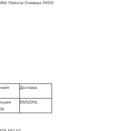
466 /Sakurai Оливера 566SI
ловие
Доставка
рошее
EMS/DHL
EM
UTR-MO-02