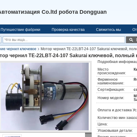
Автоматизация Co.ltd робота Dongguan
Путешествие фабрики
Проверка качества
Свяжитесь мы
От
ие чернил ключевое
Мотор чернил TE-22LBT-24-107 Sakurai ключевой, пол
тор чернил TE-22LBT-24-107 Sakurai ключевой, полный
Подробная информаци
Место
К
происхождения:
Фирменное
R
наименование:
Сертификация:
c
М
Номер модели:
S
Оплата и доставка У
Количество мин заказа
Цена:
Упаковывая детали: