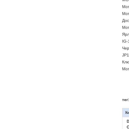
Мот
Мот
Дос
Мот
Ярл
IG-
Чер
JP1
Клю
Мот
тег
К
D
C