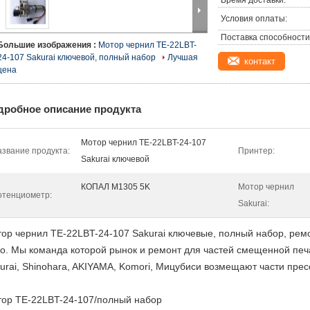
Время доставки:
Условия оплаты:
Поставка способности
Большие изображения :
Мотор чернил TE-22LBT-
24-107 Sakurai ключевой, полный набор
Лучшая
контакт
цена
дробное описание продукта
Мотор чернил TE-22LBT-24-107
звание продукта:
Принтер:
Sakurai ключевой
КОПАЛ M1305 5K
Мотор чернил
отенциометр:
Sakurai:
ор чернил TE-22LBT-24-107 Sakurai ключевые, полный набор, ремо
о.
Мы команда которой рынок и ремонт для частей смещенной печа
urai, Shinohara, AKIYAMA, Komori, Мицубиси возмещают части пре
ор TE-22LBT-24-107/полный набор