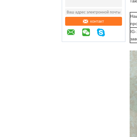
Так
На
контакт
пр
IG
за