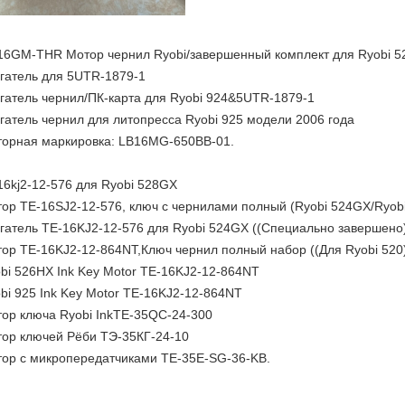
16GM-THR Мотор чернил Ryobi/завершенный комплект для Ryobi 5
гатель для 5UTR-1879-1
гатель чернил/ПК-карта для Ryobi 924&5UTR-1879-1
гатель чернил для литопресса Ryobi 925 модели 2006 года
орная маркировка: LB16MG-650BB-01.
16kj2-12-576 для Ryobi 528GX
ор TE-16SJ2-12-576, ключ с чернилами полный (Ryobi 524GX/Ryobi
гатель TE-16KJ2-12-576 для Ryobi 524GX ((Специально завершено
ор TE-16KJ2-12-864NT,Ключ чернил полный набор ((Для Ryobi 520
bi 526HX Ink Key Motor TE-16KJ2-12-864NT
bi 925 Ink Key Motor TE-16KJ2-12-864NT
ор ключа Ryobi InkTE-35QC-24-300
ор ключей Рёби ТЭ-35КГ-24-10
ор с микропередатчиками TE-35E-SG-36-KB.