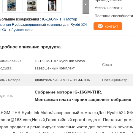
Время доставки:
Условия оплаты:
Поставка способности
Большие изображения :
IG-16GM-THR Мотор
чернил Ryobi/завершенный комплект для Ryobi 524
контакт
HXX
Лучшая цена
дробное описание продукта
аименование
IG-16GM-THR Ryobi Ink Motor/
Совет:
одукта:
завершенный комплект
рлык мотора:
Двигатель SAGAMI IG-16GM-THR
Потенциометр:
Собрание мотора IG-16GM-THR
,
ыделить:
Монтажная плата чернил зацепляет собрание
16GM-THR Ryobi Ink Motor/завершенный комплект
Для Ryobi 524 86
kmotor@163.com,Новый,Гарантийный срок 4 недели. Поставьте рем
орая продает и ремонтирует запасные части для офсетных печатн