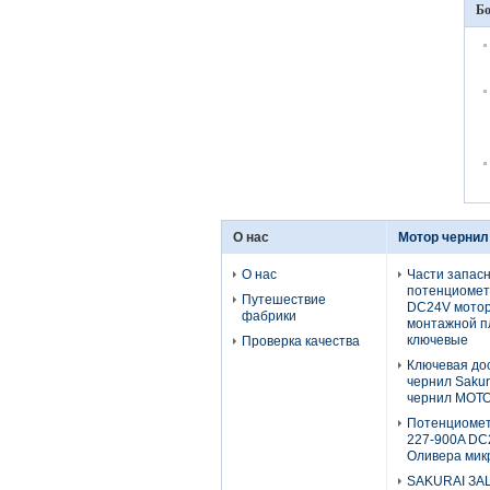
Бо
О нас
Мотор чернил
О нас
Части запас
потенциомет
Путешествие
DC24V мотор
фабрики
монтажной п
ключевые
Проверка качества
Ключевая до
чернил Saku
чернил МОТО
Потенциомет
227-900A DC
Оливера мик
SAKURAI ЗА