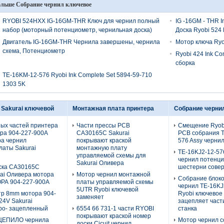
льше Собрание чернил ключевое
RYOBI 524HXX IG-16GM-THR Ключ для чернил полный
IG -16GM - THR I
набор (моторный потенциометр, чернильная доска)
Доска Ryobi 524
Двигатель IG-16GM-THR Чернила завершены, чернила
Мотор ключа Ryo
схема, Потенциометр
Ryobi 424 Ink C
сборка
TE-16KM-12-576 Ryobi Ink Complete Set 5894-59-710
1303 5K
 Sakurai ключевой
Монтажная плата принтера
Собрание черни
ных частей принтера
Части прессы PCB
Смещение Ryob
ра 904-227-900A
CA30165C Sakurai
PCB собрания 
а чернил
покрывают краской
576 Assy черни
латы Sakurai
монтажную плату
TE-16KJ2-12-57
управляемой схемы для
чернил потенц
Sakurai Оливера
ска CA30165C
шестерни сове
rai Оливера мотора
Мотор чернил монтажной
Собрание блоко
РА 904-227-900A
платы управляемой схемы
чернил TE-16KJ
5UTR Ryobi ключевой
р 8mm мотора 904-
Ryobi ключевое
заменяет
24V Sakurai
зацепляет част
ро- зацепленный
6554 66 731-1 части RYOBI
станка
покрывают краской номер
ЦЕПИЛО чернила
Мотор чернил с
доски Cicuit чернил