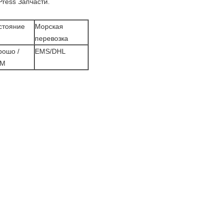
 Press Запчасти.
стояние
Морская
перевозка
рошо /
EMS/DHL
EM