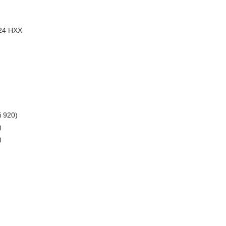
24 HXX
 920)
)
)