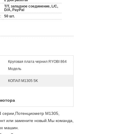
2 дня работы
T/T, западное соединение, L/C,
D/A, PayPal
:
50 шт.
Круговая плата чернил RYOBI 864
Модель
КОПАЛ M1305 5K
 мотора
4 серии,
Потенциометр M1305,
онт или замените новый.
Мы команда,
ых машин.