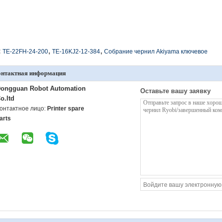
,
,
:
TE-22FH-24-200
TE-16KJ2-12-384
Собрание чернил Akiyama ключевое
онтактная информация
ongguan Robot Automation
Оставьте вашу заявку
o.ltd
онтактное лицо:
Printer spare
arts