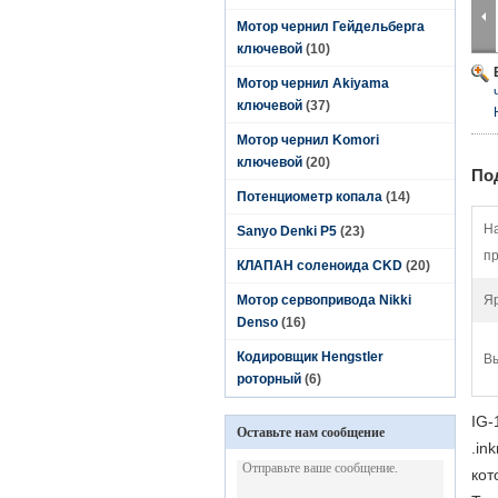
Мотор чернил Гейдельберга
ключевой
(10)
Мотор чернил Akiyama
ключевой
(37)
Мотор чернил Komori
ключевой
(20)
По
Потенциометр копала
(14)
Н
Sanyo Denki P5
(23)
пр
КЛАПАН соленоида CKD
(20)
Мотор сервопривода Nikki
Я
Denso
(16)
Кодировщик Hengstler
В
роторный
(6)
IG-
Оставьте нам сообщение
.in
кот