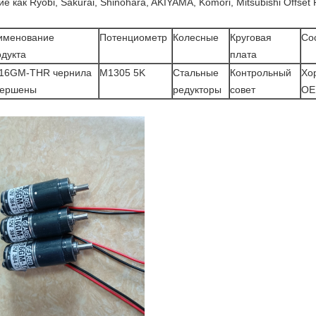
ие как Ryobi, Sakurai, Shinohara, AKIYAMA, Komori, Mitsubishi Offset
именование
Потенциометр
Колесные
Круговая
Со
одукта
плата
-16GM-THR чернила
M1305 5K
Стальные
Контрольный
Хо
вершены
редукторы
совет
O