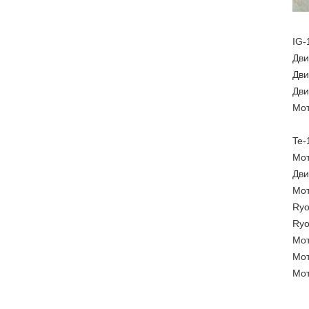
IG-
Дви
Дви
Дви
Мот
Te-
Мот
Дви
Мот
Ryo
Ryo
Мот
Мот
Мот