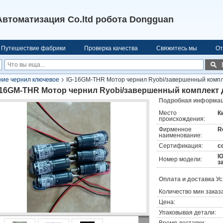
Автоматизация Co.ltd робота Dongguan
Путешествие фабрики
Проверка качества
Свяжитесь мы
От
ие чернил ключевое
IG-16GM-THR Мотор чернил Ryobi/завершенный компл
-16GM-THR Мотор чернил Ryobi/завершенный комплект 
Подробная информаци
Место
К
происхождения:
Фирменное
R
наименование:
Сертификация:
c
I
Номер модели:
з
Оплата и доставка У
Количество мин заказа
Цена:
Упаковывая детали: