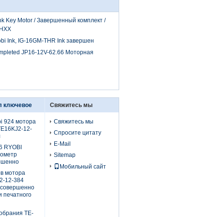
nk Key Motor / Завершенный комплект /
 HXX
bi Ink, IG-16GM-THR Ink завершен
ompleted JP16-12V-62.66 Моторная
л ключевое
Свяжитесь мы
i 924 мотора
Свяжитесь мы
TE16KJ2-12-
Спросите цитату
л
E-Mail
6 RYOBI
иометр
Sitemap
ршенно
Мобильный сайт
в мотора
2-12-384
 совершенно
и печатного
обрания TE-