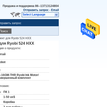
Продажа и поддержка
86--13713124804
Отправить запрос
-
Email
Select Language
править запрос
Поиск
ект для Ryobi 524 HXX
для Ryobi 524 HXX
я о продукте:
итай
obot
c
G-16GM-THR Ryobi Ink Motor/
авершенный комплект
словия:
:
ПК 1
1-50 us$
Коробка