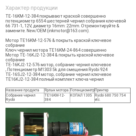
Характер продукции
TE-16KM-12-384 покрывают краской совершенно
потенциометр 6554 шестерней чернил собрания ключевой
66 731-1, 12V, диаметр 16mm: 22mm. Отремонтируйте &
замените. New/OEM (inkmotor@163.com).
Мотор TE16KM-12-576 & покрыть краской ключевое
собрание
Ключ чернил мотора TE16KM-24-864 совершенно
Мотор TE-16KJ2-12-384 & покрыть краской ключевое
собрание
TE-16KJ2-12-576 мотор, собрание чернил ключевое
, Потенциометр M1303 5k для смещения Ryobi 924
TE-16SJ2-12-384 мотор, собрание чернил ключевое
TE16KJ2-12-384 полный комплект ключа чернил
Название продукта
Ярлык мотора
Потенциометр
Принтер
Собрание чернил
TE16KM-12-
КОПАЛ 1305
Ryobi 680 750 754
Ryobi
384
etc.