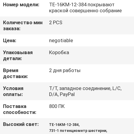
КАЧЕСТВА
Номер модели:
TE-16KM-12-384 покрывают
краской совершенно собрание
СВЯЖИТЕСЬ
Количество мин
2 PCS
заказа:
МЫ
Цена:
negotiable
СПРОСИТЕ
Упаковывая
Коробка
детали:
ЦИТАТУ
Время
2 дня работы
доставки:
КАРТА
Условия
T/T, западное соединение, L/C,
САЙТА
оплаты:
D/A, PayPal
Поставка
800 ПК
PRIVACY
способности:
POLICY
Высокий свет:
,
TE-16KM-12-384
,
731-1 потенциометр шестерни