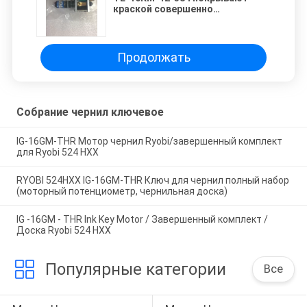
краской совершенно
потенциометр 6554 шестерни
чернил собрания ключевой 66
731-1
Продолжать
Собрание чернил ключевое
IG-16GM-THR Мотор чернил Ryobi/завершенный комплект
для Ryobi 524 HXX
RYOBI 524HXX IG-16GM-THR Ключ для чернил полный набор
(моторный потенциометр, чернильная доска)
IG -16GM - THR Ink Key Motor / Завершенный комплект /
Доска Ryobi 524 HXX
Популярные категории
Все