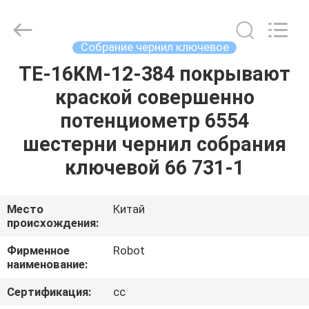
2026
Dongguan
Robot
Automation
Co.ltd.
Собрание чернил ключевое
All
Rights
Reserved.
TE-16KM-12-384 покрывают
ДОМ
краской совершенно
ПРОДУКТЫ
потенциометр 6554
шестерни чернил собрания
О
ключевой 66 731-1
НАС
Место
Китай
происхождения:
ПУТЕШЕСТВИЕ
ФАБРИКИ
Фирменное
Robot
наименование:
ПРОВЕРКА
Сертификация:
cc