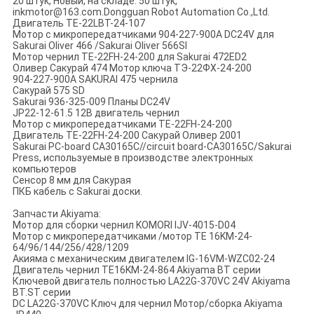
20 штук, Новый, на складе: 50 штук,
inkmotor@163.com.Dongguan Robot Automation Co.,Ltd.
Двигатель TE-22LBT-24-107
Мотор с микропередатчиками 904-227-900A DC24V для
Sakurai Oliver 466 /Sakurai Oliver 566SI
Мотор чернил TE-22FH-24-200 для Sakurai 472ED2
Оливер Сакурай 474 Мотор ключа ТЭ-22ФХ-24-200
904-227-900A SAKURAI 475 чернила
Сакурай 575 SD
Sakurai 936-325-009 Планы DC24V
JP22-12-61.5 12В двигатель чернил
Мотор с микропередатчиками TE-22FH-24-200
Двигатель TE-22FH-24-200 Сакурай Оливер 2001
Sakurai PC-board CA30165C//circuit board-CA30165C/Sakurai
Press, используемые в производстве электронных
компьютеров
Сенсор 8 мм для Сакурая
ПКБ кабель с Sakurai доски.
Запчасти Akiyama:
Мотор для сборки чернил KOMORI IJV-4015-D04
Мотор с микропередатчиками /мотор TE 16KM-24-
64/96/144/256/428/1209
Акияма с механическим двигателем IG-16VM-WZC02-24
Двигатель чернил TE16KM-24-864 Akiyama BT серии
Ключевой двигатель полностью LA22G-370VC 24V Akiyama
BT.ST серии
DC LA22G-370VC Ключ для чернил Мотор/сборка Akiyama