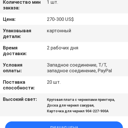
Количество мин
1 шт.
КАЧЕСТВА
заказа:
Цена:
270-300 US$
СВЯЖИТЕСЬ
МЫ
Упаковывая
картонный
детали:
Время
2 рабочих дня
СПРОСИТЕ
доставки:
ЦИТАТУ
Условия
Западное соединение, T/T,
оплаты:
западное соединение, PayPal
КАРТА
Поставка
20 шт.
САЙТА
способности:
Высокий свет:
,
Круговая плата с чернилами принтера
PRIVACY
,
Доска для чернил сакурая
Карточка для чернил 904-227-900A
POLICY