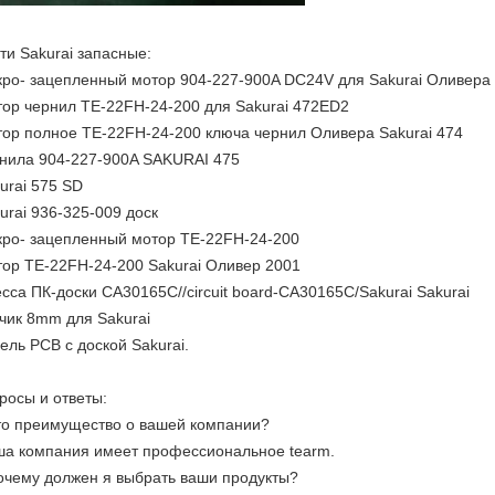
ти Sakurai запасные:
ро- зацепленный мотор 904-227-900A DC24V для Sakurai Оливера 
ор чернил TE-22FH-24-200 для Sakurai 472ED2
ор полное TE-22FH-24-200 ключа чернил Оливера Sakurai 474
нила 904-227-900A SAKURAI 475
urai 575 SD
urai 936-325-009 доск
ро- зацепленный мотор TE-22FH-24-200
ор TE-22FH-24-200 Sakurai Оливер 2001
сса ПК-доски CA30165C//circuit board-CA30165C/Sakurai Sakurai
чик 8mm для Sakurai
ель PCB с доской Sakurai.
росы и ответы:
то преимущество о вашей компании?
а компания имеет профессиональное tearm.
очему должен я выбрать ваши продукты?