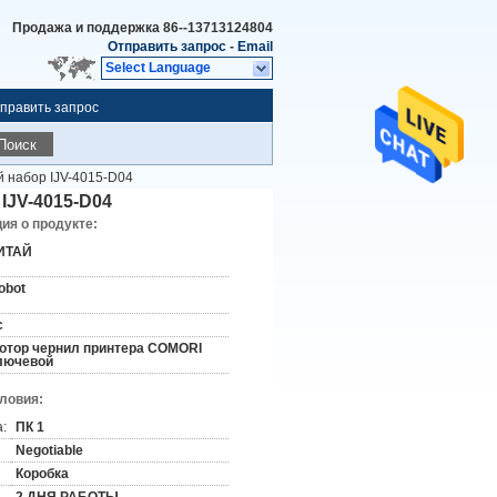
Продажа и поддержка
86--13713124804
Отправить запрос
-
Email
Select Language
править запрос
Поиск
 набор IJV-4015-D04
IJV-4015-D04
я о продукте:
ИТАЙ
obot
c
отор чернил принтера COMORI
лючевой
словия:
:
ПК 1
Negotiable
Коробка