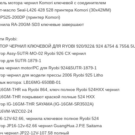
ель мотора чернил Komori ключевой с соединителем
т-масло Seal-L426 428 528 принтера Komori (30x42MM)
PS25-200DP (принтер Komori)
нила RA-20GM-SD3 ключевые завершают
ти Ryobi:
ТОР ЧЕРНИЛ КЛЮЧЕВОЙ ДЛЯ RYOBI 920/922& 924 &754 & 755& 5
ор Assy-5UTR-MO-02 Ryobi 926 CX чернил
ор для 5UTR-1879-1
ка чернил motor/PC для Ryobi 924&5UTR-1879-1
ор чернил для модели прессы 2006 Ryobi 925 Litho
ык мотора: LB16MG-650BB-01
16GM-THR на Ryobi 864, ключ полное Ryobi 524HXX чернил
16GM-THR покрывают краской полные 524 HXX
ор IG-16GM-THR SAYAMA (IG-16GM-SR3502A)
-16VM-WZC02-24
6-12V-62.66, чернила ключевое полное Ryobi 524
ор JP16-12v-62.66 чернил GuangHua J.P.E Saitama
ч чернил JP22-12V-107.58 полный