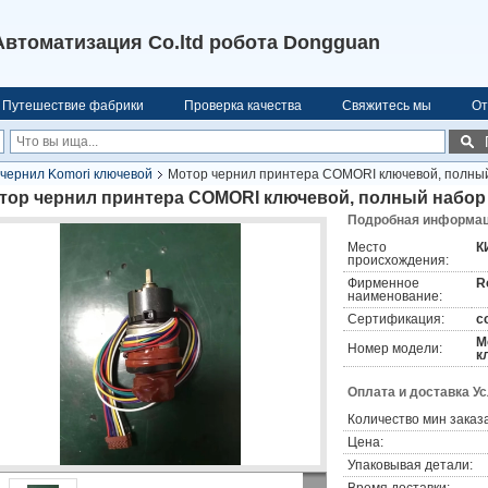
Автоматизация Co.ltd робота Dongguan
Путешествие фабрики
Проверка качества
Свяжитесь мы
От
чернил Komori ключевой
Мотор чернил принтера COMORI ключевой, полный
тор чернил принтера COMORI ключевой, полный набор 
Подробная информаци
Место
К
происхождения:
Фирменное
R
наименование:
Сертификация:
c
М
Номер модели:
к
Оплата и доставка У
Количество мин заказа
Цена:
Упаковывая детали: