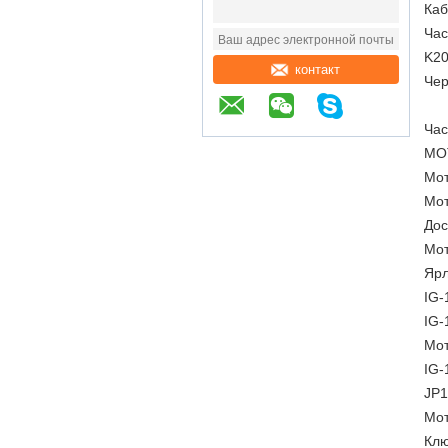
Каб
Час
K20
контакт
Чер
Час
МО
Мот
Мот
Дос
Мот
Ярл
IG-
IG-
Мот
IG
JP1
Мот
Клю