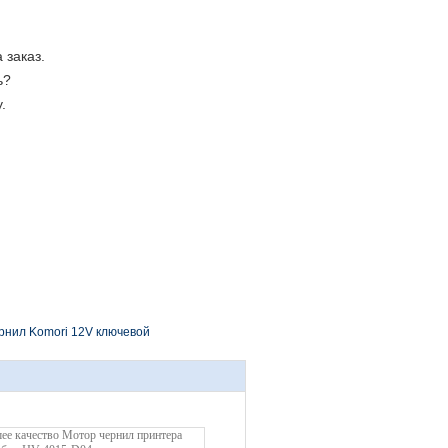
 заказ.
ь?
.
рнил Komori 12V ключевой