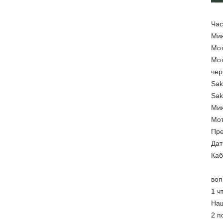
Час
Мик
Мот
Мот
чер
Sak
Sak
Мик
Мот
Пре
Дат
Каб
воп
1 ч
Наш
2 п