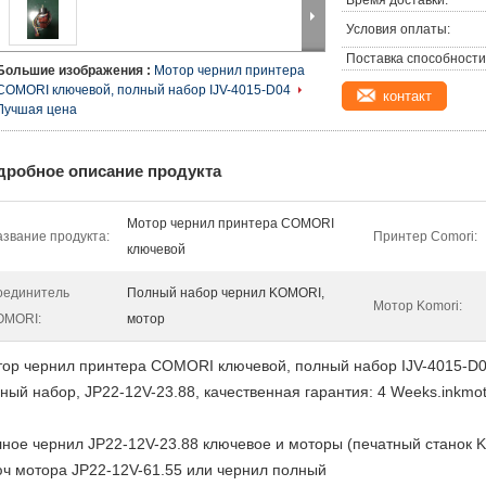
Время доставки:
Условия оплаты:
Поставка способности
Большие изображения :
Мотор чернил принтера
COMORI ключевой, полный набор IJV-4015-D04
контакт
Лучшая цена
дробное описание продукта
Мотор чернил принтера COMORI
звание продукта:
Принтер Comori:
ключевой
оединитель
Полный набор чернил KOMORI,
Мотор Komori:
OMORI:
мотор
ор чернил принтера COMORI ключевой, полный набор IJV-4015-D04
ный набор, JP22-12V-23.88, качественная гарантия: 4 Weeks.inkm
ное чернил JP22-12V-23.88 ключевое и моторы (печатный станок K
ч мотора JP22-12V-61.55 или чернил полный