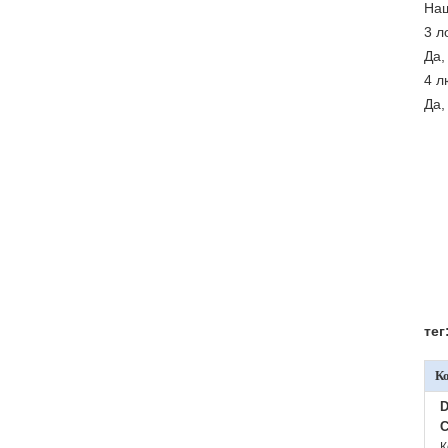
Наш
3 л
Да,
4 л
Да,
тег
К
D
C
К