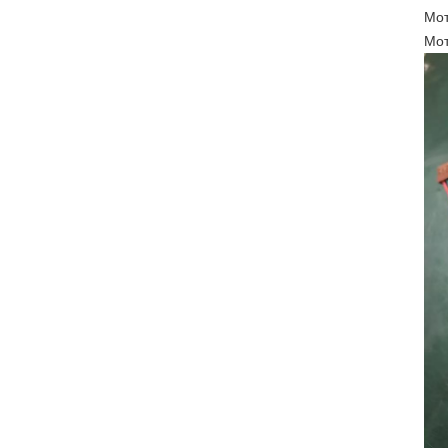
Мот
Мот