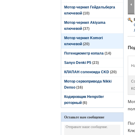
Мотор чернил Гейдельберга
ключевой
(10)
Мотор чернил Akiyama
ключевой
(37)
Мотор чернил Komori
ключевой
(20)
По
Потенциометр копала
(14)
Sanyo Denki P5
(23)
На
КЛАПАН соленоида CKD
(20)
Мотор сервопривода Nikki
С
Denso
(16)
K
Кодировщик Hengstler
Мот
роторный
(6)
пол
Оставьте нам сообщение
Пол
Клю