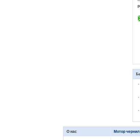
p
Бо
О нас
Мотор чернил