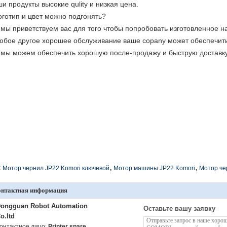
и продукты высокие qulity и низкая цена.
оготип и цвет можно подгонять?
 мы приветствуем вас для того чтобы попробовать изготовленное на
юбое другое хорошее обслуживание ваше copany может обеспечит
 мы можем обеспечить хорошую после-продажу и быструю доставку
,
,
:
Мотор чернил JP22 Komori ключевой
Мотор машины JP22 Komori
Мотор че
онтактная информация
ongguan Robot Automation
Оставьте вашу заявку
o.ltd
онтактное лицо:
Printer spare