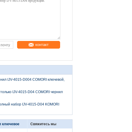
контакт
нил IJV-4015-D004 COMORI ключевой,
только IJV-4015-D04 COMORI чернил
олный набор IJV-4015-D04 KOMORI
л ключевое
Свяжитесь мы