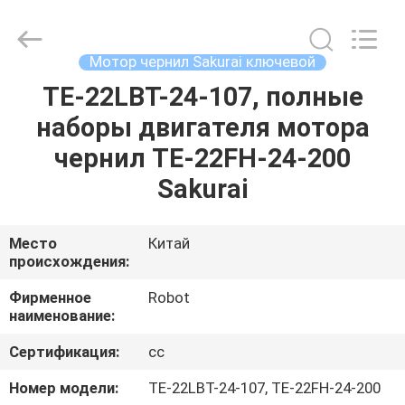
2026
Dongguan
Robot
Automation
Co.ltd.
Мотор чернил Sakurai ключевой
All
Rights
Reserved.
TE-22LBT-24-107, полные
ДОМ
наборы двигателя мотора
ПРОДУКТЫ
чернил TE-22FH-24-200
Sakurai
О
НАС
Место
Китай
происхождения:
ПУТЕШЕСТВИЕ
Фирменное
Robot
наименование:
ФАБРИКИ
Сертификация:
cc
ПРОВЕРКА
Номер модели:
TE-22LBT-24-107, TE-22FH-24-200