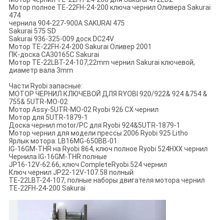
Мотор полное TE-22FH-24-200 ключа чернил Оливера Sakurai
474
чернила 904-227-900A SAKURAI 475
Sakurai 575 SD
Sakurai 936-325-009 доск DC24V
Мотор TE-22FH-24-200 Sakurai Оливер 2001
ПК-доска CA30165C Sakurai
Мотор TE-22LBT-24-107,22mm чернил Sakurai ключевой,
диаметр вала 3mm
Части Ryobi запасные:
МОТОР ЧЕРНИЛ КЛЮЧЕВОЙ ДЛЯ RYOBI 920/922& 924 &754 &
755& 5UTR-MO-02
Мотор Assy-5UTR-MO-02 Ryobi 926 CX чернил
Мотор для 5UTR-1879-1
Доска чернил motor/PC для Ryobi 924&5UTR-1879-1
Мотор чернил для модели прессы 2006 Ryobi 925 Litho
Ярлык мотора: LB16MG-650BB-01
IG-16GM-THR на Ryobi 864, ключ полное Ryobi 524HXX чернил
Чернила IG-16GM-THR полные
JP16-12V-62.66, ключ CompleteRyobi 524 чернил
Ключ чернил JP22-12V-107.58 полный
TE-22LBT-24-107, полные наборы двигателя мотора чернил
TE-22FH-24-200 Sakurai