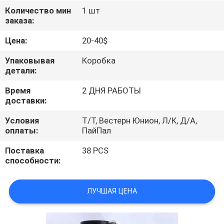
КАЧЕСТВА
Количество мин
1 шт
заказа:
СВЯЖИТЕСЬ
Цена:
20-40$
МЫ
Упаковывая
Коробка
детали:
СПРОСИТЕ
Время
2 ДНЯ РАБОТЫ
доставки:
ЦИТАТУ
Условия
Т/Т, Вестерн Юнион, Л/К, Д/А,
оплаты:
ПайПал
КАРТА
Поставка
38 PCS
САЙТА
способности:
PRIVACY
ЛУЧШАЯ ЦЕНА
POLICY