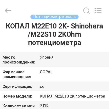
чернил
Ryobi
ключевой
supplier.
Copyright
Потенциометр копала
©
2021
-
КОПАЛ M22E10 2K- Shinohara
ДОМ
2025
Dongguan
/M22S10 2KOhm
Robot
Automation
Co.ltd.
ПРОДУКТЫ
потенциометра
All
Rights
Reserved.
О
Место
Япония
происхождения:
НАС
Фирменное
COPAL
наименование:
ПУТЕШЕСТВИЕ
Сертификация:
cc
ФАБРИКИ
Номер модели:
КОПАЛ M22E10 2K потенциометра
ПРОВЕРКА
Количество мин
2 ПК