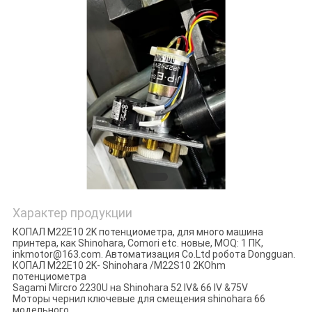
Характер продукции
КОПАЛ M22E10 2K потенциометра, для много машина
принтера, как Shinohara, Comori etc.
новые, MOQ: 1 ПК,
inkmotor@163.com. Автоматизация Co.Ltd робота Dongguan.
КОПАЛ M22E10 2K- Shinohara /M22S10 2KOhm
потенциометра
Sagami Mircro 2230U на Shinohara 52 IV& 66 IV &75V
Моторы чернил ключевые для смещения shinohara 66
модельного