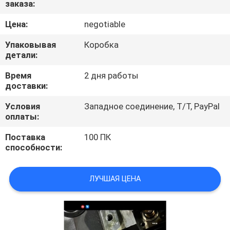
заказа:
КАЧЕСТВА
Цена:
negotiable
СВЯЖИТЕСЬ
Упаковывая
Коробка
МЫ
детали:
Время
2 дня работы
доставки:
СПРОСИТЕ
ЦИТАТУ
Условия
Западное соединение, T/T, PayPal
оплаты:
Поставка
100 ПК
КАРТА
способности:
САЙТА
ЛУЧШАЯ ЦЕНА
PRIVACY
POLICY