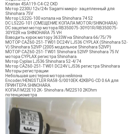
Клапан 4SA119-C4-C2 CKD
Мотор 2230U 12v/24v Sagami микро- зацепленный для
Shinohara 75V
Мотор LS22G-100 копала на Shinohara 74 52
DC LS22G-101 (СМЕЩЕНИЕ КОПАЛА MOTOR/SHINOHARA)
DC зацепил мотор мотора RB350075-30Y01R/RB350075-
30Y02R на SHINOHARA 75 VH
Взводить курок мотору 3633W на Shinohara 66/75/79
МОТОР CAZ60-251-TW01 DC24V LJ536 CYPLAX (Shinohara 52-
V) Shinohara 52IVP (2005 модельное Shinohara 52IVP)
МОТОР CAZ60-251-TW01 Shinohara 52IVP Shinohara 75 IV.
мотора CYPLAX регистра Shinohara.
Мотор Cyplax LJ536 Shinohara 52-4/74
Мотор CAZ60-251-TW01 DC24V LJ536 регистра Shinohara
Моторы регистрации
Небольшая шестерня мотора нейлона
Encoder/HENGSTLER RA58-S/0010EK.42KBPG-CD 0.6A для
ПРИНТЕРА SHINOHARA.
КОПАЛ M22E10 2K- Shinohara /M22S10 2KOhm
потенциометра