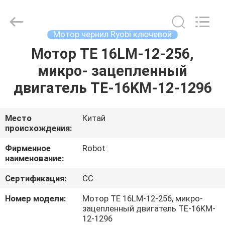
2026
Dongguan
Robot
Automation
Co.ltd.
Мотор чернил Ryobi ключевой
All
Rights
Reserved.
Мотор TE 16LM-12-256,
ДОМ
микро- зацепленный
ПРОДУКТЫ
двигатель TE-16KM-12-1296
О
Место
Китай
происхождения:
НАС
Фирменное
Robot
наименование:
ПУТЕШЕСТВИЕ
Сертификация:
CC
ФАБРИКИ
Номер модели:
Мотор TE 16LM-12-256, микро-
зацепленный двигатель TE-16KM-
ПРОВЕРКА
12-1296