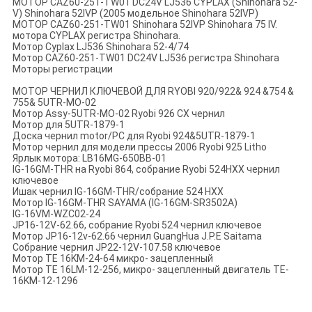
МОТОР CAZ60-251-TW01 DC24V LJ536 CYPLAX (Shinohara 52-
V) Shinohara 52IVP (2005 модельное Shinohara 52IVP)
МОТОР CAZ60-251-TW01 Shinohara 52IVP Shinohara 75 IV.
мотора CYPLAX регистра Shinohara.
Мотор Cyplax LJ536 Shinohara 52-4/74
Мотор CAZ60-251-TW01 DC24V LJ536 регистра Shinohara
Моторы регистрации
МОТОР ЧЕРНИЛ КЛЮЧЕВОЙ ДЛЯ RYOBI 920/922& 924 &754 &
755& 5UTR-MO-02
Мотор Assy-5UTR-MO-02 Ryobi 926 CX чернил
Мотор для 5UTR-1879-1
Доска чернил motor/PC для Ryobi 924&5UTR-1879-1
Мотор чернил для модели прессы 2006 Ryobi 925 Litho
Ярлык мотора: LB16MG-650BB-01
IG-16GM-THR на Ryobi 864, собрание Ryobi 524HXX чернил
ключевое
Ишак чернил IG-16GM-THR/собрание 524 HXX
Мотор IG-16GM-THR SAYAMA (IG-16GM-SR3502A)
IG-16VM-WZC02-24
JP16-12V-62.66, собрание Ryobi 524 чернил ключевое
Мотор JP16-12v-62.66 чернил GuangHua J.P.E Saitama
Собрание чернил JP22-12V-107.58 ключевое
Мотор TE 16KM-24-64 микро- зацепленный
Мотор TE 16LM-12-256, микро- зацепленный двигатель TE-
16KM-12-1296