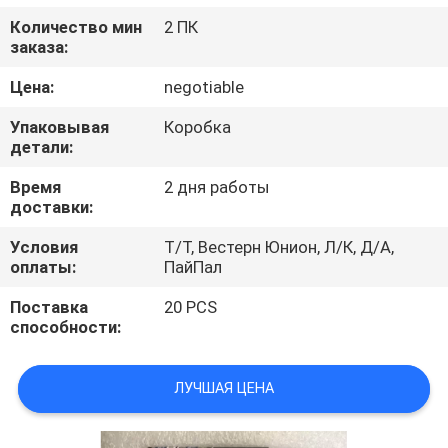
КАЧЕСТВА
Количество мин
2 ПК
заказа:
СВЯЖИТЕСЬ
Цена:
negotiable
МЫ
Упаковывая
Коробка
детали:
СПРОСИТЕ
Время
2 дня работы
ЦИТАТУ
доставки:
Условия
Т/Т, Вестерн Юнион, Л/К, Д/А,
оплаты:
ПайПал
КАРТА
САЙТА
Поставка
20 PCS
способности:
PRIVACY
ЛУЧШАЯ ЦЕНА
POLICY