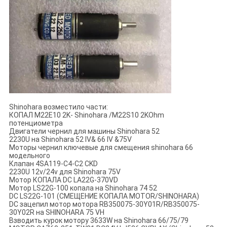
Shinohara возместило части:
КОПАЛ M22E10 2K- Shinohara /M22S10 2KOhm
потенциометра
Двигатели чернил для машины Shinohara 52
2230U на Shinohara 52 IV& 66 IV &75V
Моторы чернил ключевые для смещения shinohara 66
модельного
Клапан 4SA119-C4-C2 CKD
2230U 12v/24v для Shinohara 75V
Мотор КОПАЛА DC LA22G-370VD
Мотор LS22G-100 копала на Shinohara 74 52
DC LS22G-101 (СМЕЩЕНИЕ КОПАЛА MOTOR/SHINOHARA)
DC зацепил мотор мотора RB350075-30Y01R/RB350075-
30Y02R на SHINOHARA 75 VH
Взводить курок мотору 3633W на Shinohara 66/75/79