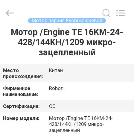
чернил
Ryobi
ключевой
поставщик.
Copyright
Мотор чернил Ryobi ключевой
©
2021
-
Мотор /Engine TE 16KM-24-
ДОМ
2024
inkkey-
428/144KH/1209 микро-
motor.com.
All
Rights
ПРОДУКТЫ
зацепленный
Reserved.
О
Место
Китай
происхождения:
НАС
Фирменное
Robot
наименование:
ПУТЕШЕСТВИЕ
Сертификация:
CC
ФАБРИКИ
Номер модели:
Мотор /Engine TE 16KM-24-
428/144KH/1209 микро-
ПРОВЕРКА
зацепленный