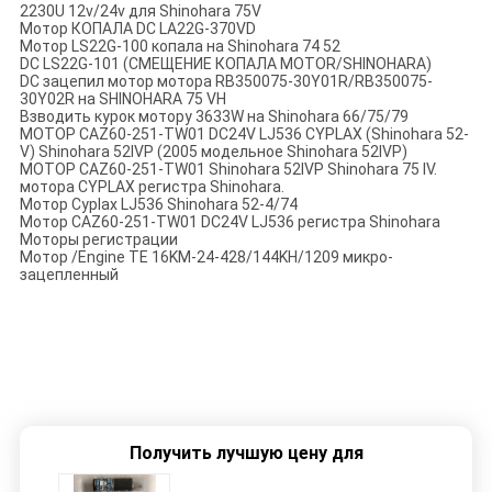
2230U 12v/24v для Shinohara 75V
Мотор КОПАЛА DC LA22G-370VD
Мотор LS22G-100 копала на Shinohara 74 52
DC LS22G-101 (СМЕЩЕНИЕ КОПАЛА MOTOR/SHINOHARA)
DC зацепил мотор мотора RB350075-30Y01R/RB350075-
30Y02R на SHINOHARA 75 VH
Взводить курок мотору 3633W на Shinohara 66/75/79
МОТОР CAZ60-251-TW01 DC24V LJ536 CYPLAX (Shinohara 52-
V) Shinohara 52IVP (2005 модельное Shinohara 52IVP)
МОТОР CAZ60-251-TW01 Shinohara 52IVP Shinohara 75 IV.
мотора CYPLAX регистра Shinohara.
Мотор Cyplax LJ536 Shinohara 52-4/74
Мотор CAZ60-251-TW01 DC24V LJ536 регистра Shinohara
Моторы регистрации
Мотор /Engine TE 16KM-24-428/144KH/1209 микро-
зацепленный
Получить лучшую цену для