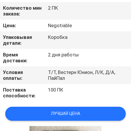
КАЧЕСТВА
Количество мин
2 ПК
заказа:
СВЯЖИТЕСЬ
Цена:
Negotiable
МЫ
Упаковывая
Коробка
детали:
СПРОСИТЕ
Время
2 дня работы
ЦИТАТУ
доставки:
Условия
Т/Т, Вестерн Юнион, Л/К, Д/А,
оплаты:
ПайПал
Поставка
100 ПК
способности:
ЛУЧШАЯ ЦЕНА