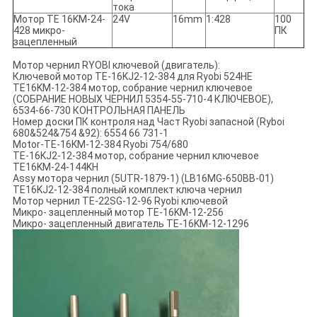
тока
Мотор TE 16KM-24-
24V
16mm
1:428
100
428 микро-
ПК
зацепленный
Мотор чернил RYOBI ключевой (двигатель):
Ключевой мотор TE-16KJ2-12-384 для Ryobi 524HE
TE16KM-12-384 мотор, собрание чернил ключевое
(СОБРАНИЕ НОВЫХ ЧЕРНИЛ 5354-55-710-4 КЛЮЧЕВОЕ),
6534-66-730 КОНТРОЛЬНАЯ ПАНЕЛЬ
Номер доски ПК контроля над Част Ryobi запасной (Ryboi
680&524&754 &92): 6554 66 731-1
Motor-TE-16KM-12-384 Ryobi 754/680
TE-16KJ2-12-384 мотор, собрание чернил ключевое
TE16KM-24-144KH
Assy мотора чернил (5UTR-1879-1) (LB16MG-650BB-01)
TE16KJ2-12-384 полный комплект ключа чернил
Мотор чернил TE-22SG-12-96 Ryobi ключевой
Микро- зацепленный мотор TE-16KM-12-256
Микро- зацепленный двигатель TE-16KM-12-1296