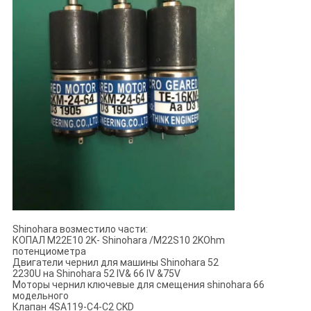
Shinohara возместило части:
КОПАЛ M22E10 2K- Shinohara /M22S10 2KOhm
потенциометра
Двигатели чернил для машины Shinohara 52
2230U на Shinohara 52 IV& 66 IV &75V
Моторы чернил ключевые для смещения shinohara 66
модельного
Клапан 4SA119-C4-C2 CKD