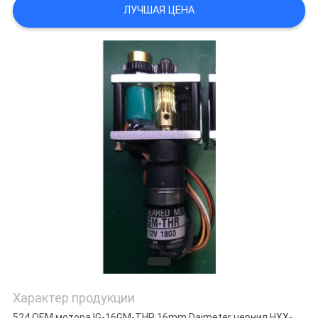
ЛУЧШАЯ ЦЕНА
Характер продукции
524 OEM мотора IG-16GM-THR 16mm Daimeter чернил HXX-