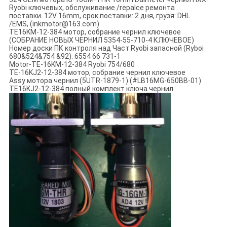
Ryobi ключевых, обслуживание /repalce ремонта
поставки.
12V 16mm, срок поставки: 2 дня,
грузя: DHL
/EMS,
(
inkmotor@163.com)
TE16KM-12-384 мотор, собрание чернил ключевое
(СОБРАНИЕ НОВЫХ ЧЕРНИЛ 5354-55-710-4 КЛЮЧЕВОЕ)
Номер доски ПК контроля над Част Ryobi запасной (Ryboi
680&524&754 &92): 6554 66 731-1
Motor-TE-16KM-12-384 Ryobi 754/680
TE-16KJ2-12-384 мотор, собрание чернил ключевое
Assy мотора чернил (5UTR-1879-1) (#LB16MG-650BB-01)
TE16KJ2-12-384 полный комплект ключа чернил