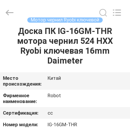
2026
Dongguan
Robot
Automation
Co.ltd.
Мотор чернил Ryobi ключевой
All
Rights
Reserved.
Доска ПК IG-16GM-THR
ДОМ
мотора чернил 524 HXX
ПРОДУКТЫ
Ryobi ключевая 16mm
Daimeter
О
НАС
Место
Китай
происхождения:
ПУТЕШЕСТВИЕ
Фирменное
Robot
наименование:
ФАБРИКИ
Сертификация:
cc
ПРОВЕРКА
Номер модели:
IG-16GM-THR