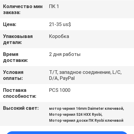
КАЧЕСТВА
Количество мин
ПК 1
заказа:
СВЯЖИТЕСЬ
Цена:
21-35 us$
МЫ
Упаковывая
Коробка
детали:
СПРОСИТЕ
Время
2 дня работы
доставки:
ЦИТАТУ
Условия
T/T, западное соединение, L/C,
оплаты:
D/A, PayPal
КАРТА
Поставка
PCS 1000
САЙТА
способности:
Высокий свет:
,
мотор чернил 16mm Daimeter ключевой
PRIVACY
,
Мотор чернил 524 HXX Ryobi
POLICY
Мотор чернил доски ПК Ryobi ключевой