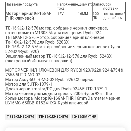
Название продукта
Напряжение
Диаметр
Запас
Срок
тока
поставки
Мотор чернил IG-16GM-
12V
16MM
100
не позднее 2
THR ключевой
ПК
дня работы
TE-16KJ2-12-576 мотор, собрание чернил ключевое,
потенциометр M1303 5k для смещения Ryobi 924
TE16KM-12-576 мотор, собрание чернил ключевое
Te-16kj2-12-576 для Ryobi 528GX
TE-16SJ2-12-576 мотор, собрание чернил ключевое (Ryobi
524GX/Ryobi 920)
Зацепленный мотор TE-16KJ2-12-576 для Ryobi 524GX
(экстренныйый выпуск завершил)
МОТОР ЧЕРНИЛ КЛЮЧЕВОЙ ДЛЯ RYOBI 920/922& 924 &754 &
755& 5UTR-MO-02
Мотор Assy-5UTR-MO-02 Ryobi 926 CX чернил
Мотор для 5UTR-1879-1
Доска чернил motor/PC для Ryobi 924&5UTR-1879-1
Мотор чернил для модели прессы 2006 Ryobi 925 Litho
Ярлык мотора:
Мотор IG-16GM-THR 16mm Daimeter чернил
LB16MG-650BB-01524
HXX-Ryobi ключевой
TE16KM-12-576
TE-16KJ2-12-576
IG-16GM-THR