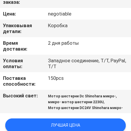
заказа:
КАЧЕСТВА
Цена:
negotiable
СВЯЖИТЕСЬ
Упаковывая
Коробка
МЫ
детали:
Время
2 дня работы
доставки:
СПРОСИТЕ
ЦИТАТУ
Условия
Западное соединение, T/T, PayPal,
оплаты:
T/T
Поставка
150pcs
КАРТА
способности:
САЙТА
Высокий свет:
,
Мотор шестерни Dc Shinohara микро-
,
микро- мотор шестерни 2230U
PRIVACY
Мотор шестерни DC24V Shinohara микро-
POLICY
ЛУЧШАЯ ЦЕНА