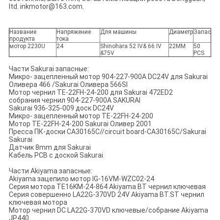
ltd. inkmotor@163.com.
Название
Напряжение
Для машины
Диаметр
Запас
продукта
тока
мотор 2230U
24
Shinohara 52 IV& 66 IV
22MM
50
&75V
PCS
Части Sakurai запасные:
Микро- зацепленный мотор 904-227-900A DC24V для Sakurai
Оливера 466 /Sakurai Оливера 566SI
Мотор чернил TE-22FH-24-200 для Sakurai 472ED2
собрания чернил 904-227-900A SAKURAI
Sakurai 936-325-009 доск DC24V
Микро- зацепленный мотор TE-22FH-24-200
Мотор TE-22FH-24-200 Sakurai Оливер 2001
Пресса ПК-доски CA30165C//circuit board-CA30165C/Sakurai
Sakurai
Датчик 8mm для Sakurai
Кабель PCB с доской Sakurai.
Части Akiyama запасные:
Akiyama зацепило мотор IG-16VM-WZC02-24
Серия мотора TE16KM-24-864 Akiyama BT чернил ключевая
Серия совершенно LA22G-370VD 24V Akiyama BT.ST чернил
ключевая мотора
Мотор чернил DC LA22G-370VD ключевые/собрание Akiyama
JP440