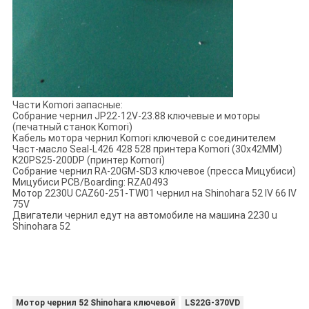
Части Komori запасные:
Собрание чернил JP22-12V-23.88 ключевые и моторы
(печатный станок Komori)
Кабель мотора чернил Komori ключевой с соединителем
Част-масло Seal-L426 428 528 принтера Komori (30x42MM)
K20PS25-200DP (принтер Komori)
Собрание чернил RA-20GM-SD3 ключевое (пресса Мицубиси)
Мицубиси PCB/Boarding: RZA0493
Мотор 2230U CAZ60-251-TW01 чернил на Shinohara 52 IV 66 IV
75V
Двигатели чернил едут на автомобиле на машина 2230 u
Shinohara 52
Мотор чернил 52 Shinohara ключевой
LS22G-370VD