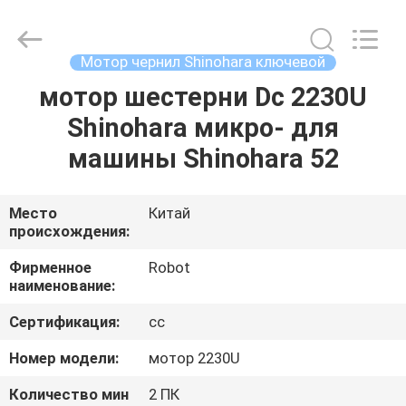
2026
Dongguan
Robot
Automation
Co.ltd.
Мотор чернил Shinohara ключевой
All
Rights
Reserved.
мотор шестерни Dc 2230U
ДОМ
Shinohara микро- для
ПРОДУКТЫ
машины Shinohara 52
О
Место
Китай
происхождения:
НАС
Фирменное
Robot
наименование:
ПУТЕШЕСТВИЕ
Сертификация:
cc
ФАБРИКИ
Номер модели:
мотор 2230U
ПРОВЕРКА
Количество мин
2 ПК