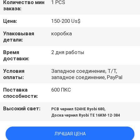
Количество мин
1 PCS
КАЧЕСТВА
заказа:
Цена:
150-200 Us$
СВЯЖИТЕСЬ
МЫ
Упаковывая
коробка
детали:
Время
2 дня работы
СПРОСИТЕ
доставки:
ЦИТАТУ
Условия
Западное соединение, T/T,
оплаты:
западное соединение, PayPal
КАРТА
Поставка
600 ПКС
САЙТА
способности:
Высокий свет:
,
PCB чернил 524HE Ryobi 680
PRIVACY
Доска чернил Ryobi TE 16KM-12-384
POLICY
ЛУЧШАЯ ЦЕНА