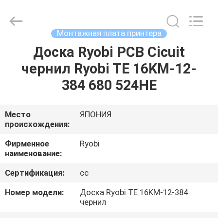
2026
Dongguan
Robot
Automation
Co.ltd.
Монтажная плата принтера
All
Rights
Reserved.
Доска Ryobi PCB Cicuit
ДОМ
чернил Ryobi TE 16KM-12-
ПРОДУКТЫ
384 680 524HE
О
Место
ЯПОНИЯ
происхождения:
НАС
Фирменное
Ryobi
наименование:
ПУТЕШЕСТВИЕ
Сертификация:
cc
ФАБРИКИ
Номер модели:
Доска Ryobi TE 16KM-12-384
чернил
ПРОВЕРКА