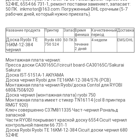
524HE,
6554 66 731-1, ремонт поставки заменяет, запасает:
50 ПК. inkmotor@163.com. Погруженный DHL срочным (5-7
рабочих дней, который нужно приехать).
Название продукта
Принтер
Запас
Время
Качественный
Доставка
финиша
период
Доска Ryobi TE
Ryobi 680
50 ПК
В
4 недели
EMS/DHL
16KM-12-384
750 524
течение
2 дней
чернил
Монтажная плата чернил:
Пресса доски CA30165C//circuit board-CA30165C/Sakurai
Sakurai
Доска IST-5151A-1 AKIYAMA
Доска чернил Ryobi для TE16KM-12-384/576 (PCB)
Монтажная плата чернил Ryobi/доска Contol для RYOBI
680&750&920
Доска чернил (монтажная плата) ryobi 750
Монтажная плата имеет стикер TN16114 (col 8 принтера
RMGT 920)
Ключ совершенно C37M811335 Част-чернил Рональд
запасной
Части RYOBI покрывают краской доску 6554 Cicuit чернил
контрольной панели 66 731-1
Доска Ryobi Ryobi TE 16KM-12-384 Cicuit доски чернил 680
524HE